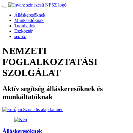
Álláskeresőknek
Munkaadóknak
Tudnivalók
Eszköztár
search
NEMZETI
FOGLALKOZTATÁSI
SZOLGÁLAT
Aktív segítség álláskeresőknek és
munkáltatóknak
Álláskeresőknek