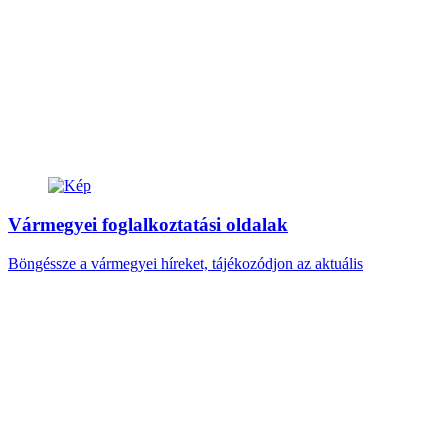
Vármegyei foglalkoztatási oldalak
Böngéssze a vármegyei híreket, tájékozódjon az aktuális