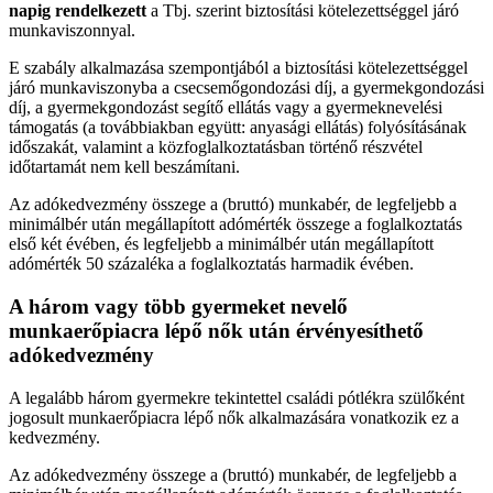
napig rendelkezett
a Tbj. szerint biztosítási kötelezettséggel járó
munkaviszonnyal.
E szabály alkalmazása szempontjából a biztosítási kötelezettséggel
járó munkaviszonyba a csecsemőgondozási díj, a gyermekgondozási
díj, a gyermekgondozást segítő ellátás vagy a gyermeknevelési
támogatás (a továbbiakban együtt: anyasági ellátás) folyósításának
időszakát, valamint a közfoglalkoztatásban történő részvétel
időtartamát nem kell beszámítani.
Az adókedvezmény összege a (bruttó) munkabér, de legfeljebb a
minimálbér után megállapított adómérték összege a foglalkoztatás
első két évében, és legfeljebb a minimálbér után megállapított
adómérték 50 százaléka a foglalkoztatás harmadik évében.
A három vagy több gyermeket nevelő
munkaerőpiacra lépő nők után érvényesíthető
adókedvezmény
A legalább három gyermekre tekintettel családi pótlékra szülőként
jogosult munkaerőpiacra lépő nők alkalmazására vonatkozik ez a
kedvezmény.
Az adókedvezmény összege a (bruttó) munkabér, de legfeljebb a