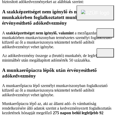
biztosított adókedvezményeket az alábbiak szerint:
A szakképzettséget nem igénylő és mezőgazdasági
munkakörben foglalkoztatott munkavállalók után
érvényesíthető adókedvezmény
A
szakképzettséget nem igénylő, valamint
a mezőgazdasági
munkakörben munkaviszonyban természetes személyt foglalkoztató
kifizető az őt a munkaviszonyra tekintettel terhelő adóból
adókedvezményt vehet igénybe.
Az adókedvezmény összege a (bruttó) munkabér, de legfeljebb a
minimálbér után megállapított adómérték 50 százaléka.
A munkaerőpiacra lépők után érvényesíthető
adókedvezmény
A munkaerőpiacra lépő személyt munkaviszonyban foglalkoztató
kifizető az őt a munkaviszonyra tekintettel terhelő adóból
adókedvezményt vehet igénybe.
Munkaerőpiacra lépő az, aki az állami adó- és vámhatóság
rendelkezésére álló adatok szerint a kedvezményezett foglalkoztatás
kezdetének hónapját megelőző
275 napon belül legfeljebb 92