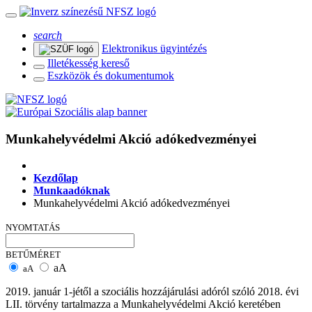
search
Elektronikus ügyintézés
Illetékesség kereső
Eszközök és dokumentumok
Munkahelyvédelmi Akció adókedvezményei
Kezdőlap
Munkaadóknak
Munkahelyvédelmi Akció adókedvezményei
NYOMTATÁS
BETŰMÉRET
aA
aA
2019. január 1-jétől a szociális hozzájárulási adóról szóló 2018. évi
LII. törvény tartalmazza a Munkahelyvédelmi Akció keretében