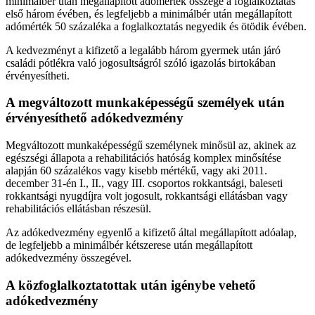
minimálbér után megállapított adómérték összege a foglalkoztatás
első három évében, és legfeljebb a minimálbér után megállapított
adómérték 50 százaléka a foglalkoztatás negyedik és ötödik évében.
A kedvezményt a kifizető a legalább három gyermek után járó
családi pótlékra való jogosultságról szóló igazolás birtokában
érvényesítheti.
A megváltozott munkaképességű személyek után
érvényesíthető adókedvezmény
Megváltozott munkaképességű személynek minősül az, akinek az
egészségi állapota a rehabilitációs hatóság komplex minősítése
alapján 60 százalékos vagy kisebb mértékű, vagy aki 2011.
december 31-én I., II., vagy III. csoportos rokkantsági, baleseti
rokkantsági nyugdíjra volt jogosult, rokkantsági ellátásban vagy
rehabilitációs ellátásban részesül.
Az adókedvezmény egyenlő a kifizető által megállapított adóalap,
de legfeljebb a minimálbér kétszerese után megállapított
adókedvezmény összegével.
A közfoglalkoztatottak után igénybe vehető
adókedvezmény