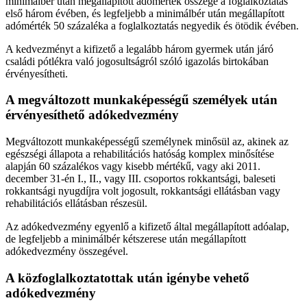
minimálbér után megállapított adómérték összege a foglalkoztatás
első három évében, és legfeljebb a minimálbér után megállapított
adómérték 50 százaléka a foglalkoztatás negyedik és ötödik évében.
A kedvezményt a kifizető a legalább három gyermek után járó
családi pótlékra való jogosultságról szóló igazolás birtokában
érvényesítheti.
A megváltozott munkaképességű személyek után
érvényesíthető adókedvezmény
Megváltozott munkaképességű személynek minősül az, akinek az
egészségi állapota a rehabilitációs hatóság komplex minősítése
alapján 60 százalékos vagy kisebb mértékű, vagy aki 2011.
december 31-én I., II., vagy III. csoportos rokkantsági, baleseti
rokkantsági nyugdíjra volt jogosult, rokkantsági ellátásban vagy
rehabilitációs ellátásban részesül.
Az adókedvezmény egyenlő a kifizető által megállapított adóalap,
de legfeljebb a minimálbér kétszerese után megállapított
adókedvezmény összegével.
A közfoglalkoztatottak után igénybe vehető
adókedvezmény