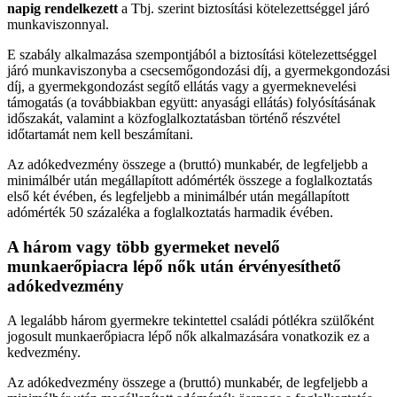
napig rendelkezett
a Tbj. szerint biztosítási kötelezettséggel járó
munkaviszonnyal.
E szabály alkalmazása szempontjából a biztosítási kötelezettséggel
járó munkaviszonyba a csecsemőgondozási díj, a gyermekgondozási
díj, a gyermekgondozást segítő ellátás vagy a gyermeknevelési
támogatás (a továbbiakban együtt: anyasági ellátás) folyósításának
időszakát, valamint a közfoglalkoztatásban történő részvétel
időtartamát nem kell beszámítani.
Az adókedvezmény összege a (bruttó) munkabér, de legfeljebb a
minimálbér után megállapított adómérték összege a foglalkoztatás
első két évében, és legfeljebb a minimálbér után megállapított
adómérték 50 százaléka a foglalkoztatás harmadik évében.
A három vagy több gyermeket nevelő
munkaerőpiacra lépő nők után érvényesíthető
adókedvezmény
A legalább három gyermekre tekintettel családi pótlékra szülőként
jogosult munkaerőpiacra lépő nők alkalmazására vonatkozik ez a
kedvezmény.
Az adókedvezmény összege a (bruttó) munkabér, de legfeljebb a