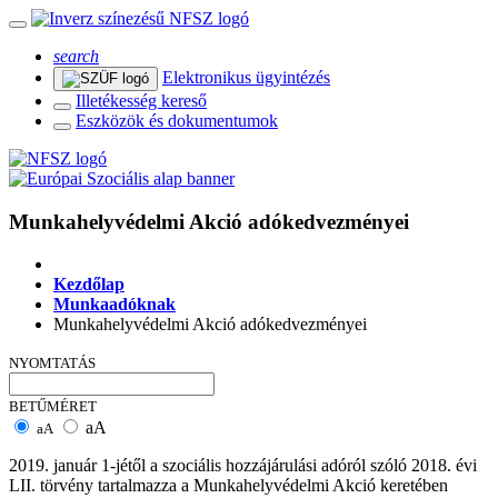
search
Elektronikus ügyintézés
Illetékesség kereső
Eszközök és dokumentumok
Munkahelyvédelmi Akció adókedvezményei
Kezdőlap
Munkaadóknak
Munkahelyvédelmi Akció adókedvezményei
NYOMTATÁS
BETŰMÉRET
aA
aA
2019. január 1-jétől a szociális hozzájárulási adóról szóló 2018. évi
LII. törvény tartalmazza a Munkahelyvédelmi Akció keretében