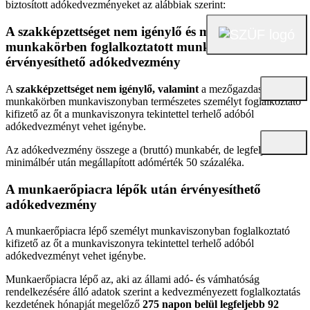
biztosított adókedvezményeket az alábbiak szerint:
A szakképzettséget nem igénylő és mezőgazdasági
munkakörben foglalkoztatott munkavállalók után
érvényesíthető adókedvezmény
A
szakképzettséget nem igénylő, valamint
a mezőgazdasági
munkakörben munkaviszonyban természetes személyt foglalkoztató
kifizető az őt a munkaviszonyra tekintettel terhelő adóból
adókedvezményt vehet igénybe.
Az adókedvezmény összege a (bruttó) munkabér, de legfeljebb a
minimálbér után megállapított adómérték 50 százaléka.
A munkaerőpiacra lépők után érvényesíthető
adókedvezmény
A munkaerőpiacra lépő személyt munkaviszonyban foglalkoztató
kifizető az őt a munkaviszonyra tekintettel terhelő adóból
adókedvezményt vehet igénybe.
Munkaerőpiacra lépő az, aki az állami adó- és vámhatóság
rendelkezésére álló adatok szerint a kedvezményezett foglalkoztatás
kezdetének hónapját megelőző
275 napon belül legfeljebb 92