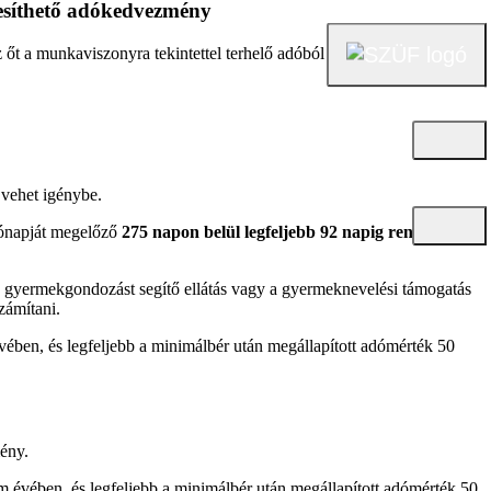
esíthető adókedvezmény
őt a munkaviszonyra tekintettel terhelő adóból adókedvezményt
 vehet igénybe.
hónapját megelőző
275 napon belül legfeljebb 92 napig rendelkezett
a gyermekgondozást segítő ellátás vagy a gyermeknevelési támogatás
zámítani.
vében, és legfeljebb a minimálbér után megállapított adómérték 50
ény.
m évében, és legfeljebb a minimálbér után megállapított adómérték 50