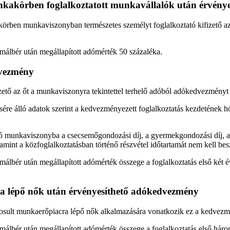
nkakörben foglalkoztatott munkavállalók után érvény
ben munkaviszonyban természetes személyt foglalkoztató kifizető az 
málbér után megállapított adómérték 50 százaléka.
dvezmény
ető az őt a munkaviszonyra tekintettel terhelő adóból adókedvezményt
sére álló adatok szerint a kedvezményezett foglalkoztatás kezdetének 
járó munkaviszonyba a csecsemőgondozási díj, a gyermekgondozási díj, 
lamint a közfoglalkoztatásban történő részvétel időtartamát nem kell bes
lbér után megállapított adómérték összege a foglalkoztatás első két é
a lépő nők után érvényesíthető adókedvezmény
ogosult munkaerőpiacra lépő nők alkalmazására vonatkozik ez a kedvezm
álbér után megállapított adómérték összege a foglalkoztatás első háro