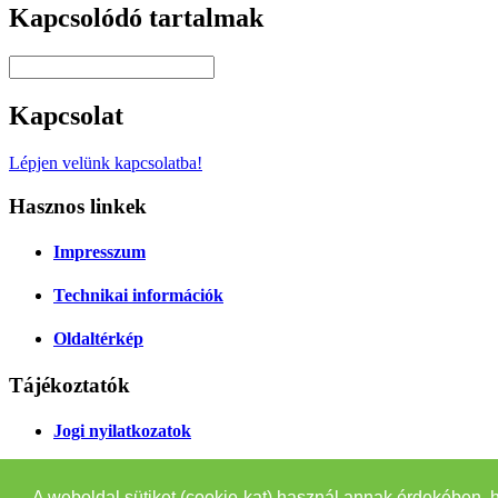
Kapcsolódó tartalmak
Kapcsolat
Lépjen velünk kapcsolatba!
Hasznos linkek
Impresszum
Technikai információk
Oldaltérkép
Tájékoztatók
Jogi nyilatkozatok
Adatvédelmi tájékoztató
A weboldal sütiket (cookie-kat) használ annak érdekében, 