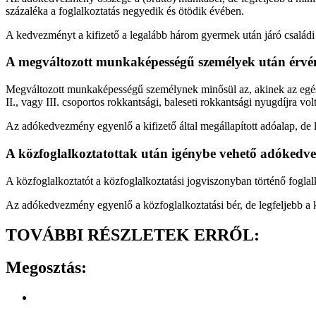
százaléka a foglalkoztatás negyedik és ötödik évében.
A kedvezményt a kifizető a legalább három gyermek után járó családi p
A megváltozott munkaképességű személyek után érvé
Megváltozott munkaképességű személynek minősül az, akinek az egészs
II., vagy III. csoportos rokkantsági, baleseti rokkantsági nyugdíjra vol
Az adókedvezmény egyenlő a kifizető által megállapított adóalap, de
A közfoglalkoztatottak után igénybe vehető adóked
A közfoglalkoztatót a közfoglalkoztatási jogviszonyban történő fogla
Az adókedvezmény egyenlő a közfoglalkoztatási bér, de legfeljebb a k
TOVÁBBI RÉSZLETEK ERRŐL:
Megosztás: