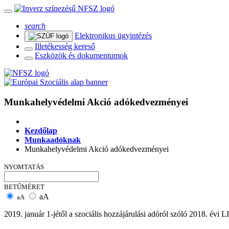
search
Elektronikus ügyintézés
Illetékesség kereső
Eszközök és dokumentumok
Munkahelyvédelmi Akció adókedvezményei
Kezdőlap
Munkaadóknak
Munkahelyvédelmi Akció adókedvezményei
NYOMTATÁS
BETŰMÉRET
aA
aA
2019. január 1-jétől a szociális hozzájárulási adóról szóló 2018. évi