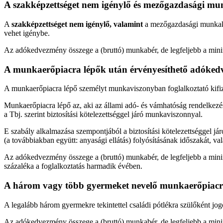
A szakképzettséget nem igénylő és mezőgazdasági mu
A
szakképzettséget nem igénylő, valamint
a mezőgazdasági munkakör
vehet igénybe.
Az adókedvezmény összege a (bruttó) munkabér, de legfeljebb a mini
A munkaerőpiacra lépők után érvényesíthető adóke
A munkaerőpiacra lépő személyt munkaviszonyban foglalkoztató kifiz
Munkaerőpiacra lépő az, aki az állami adó- és vámhatóság rendelkezé
a Tbj. szerint biztosítási kötelezettséggel járó munkaviszonnyal.
E szabály alkalmazása szempontjából a biztosítási kötelezettséggel 
(a továbbiakban együtt: anyasági ellátás) folyósításának időszakát, va
Az adókedvezmény összege a (bruttó) munkabér, de legfeljebb a minimá
százaléka a foglalkoztatás harmadik évében.
A három vagy több gyermeket nevelő munkaerőpiacr
A legalább három gyermekre tekintettel családi pótlékra szülőként j
Az adókedvezmény összege a (bruttó) munkabér, de legfeljebb a minim