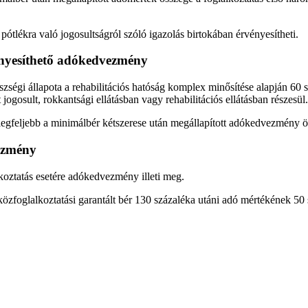
ótlékra való jogosultságról szóló igazolás birtokában érvényesítheti.
nyesíthető adókedvezmény
égi állapota a rehabilitációs hatóság komplex minősítése alapján 60 
t jogosult, rokkantsági ellátásban vagy rehabilitációs ellátásban részesül.
 legfeljebb a minimálbér kétszerese után megállapított adókedvezmény ö
vezmény
lkoztatás esetére adókedvezmény illeti meg.
özfoglalkoztatási garantált bér 130 százaléka utáni adó mértékének 50 