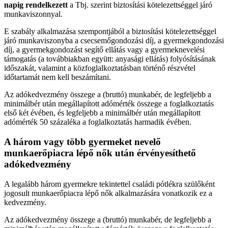
napig rendelkezett
a Tbj. szerint biztosítási kötelezettséggel járó
munkaviszonnyal.
E szabály alkalmazása szempontjából a biztosítási kötelezettséggel
járó munkaviszonyba a csecsemőgondozási díj, a gyermekgondozási
díj, a gyermekgondozást segítő ellátás vagy a gyermeknevelési
támogatás (a továbbiakban együtt: anyasági ellátás) folyósításának
időszakát, valamint a közfoglalkoztatásban történő részvétel
időtartamát nem kell beszámítani.
Az adókedvezmény összege a (bruttó) munkabér, de legfeljebb a
minimálbér után megállapított adómérték összege a foglalkoztatás
első két évében, és legfeljebb a minimálbér után megállapított
adómérték 50 százaléka a foglalkoztatás harmadik évében.
A három vagy több gyermeket nevelő
munkaerőpiacra lépő nők után érvényesíthető
adókedvezmény
A legalább három gyermekre tekintettel családi pótlékra szülőként
jogosult munkaerőpiacra lépő nők alkalmazására vonatkozik ez a
kedvezmény.
Az adókedvezmény összege a (bruttó) munkabér, de legfeljebb a