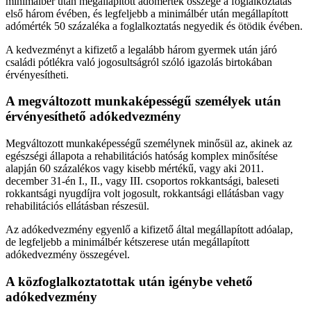
minimálbér után megállapított adómérték összege a foglalkoztatás
első három évében, és legfeljebb a minimálbér után megállapított
adómérték 50 százaléka a foglalkoztatás negyedik és ötödik évében.
A kedvezményt a kifizető a legalább három gyermek után járó
családi pótlékra való jogosultságról szóló igazolás birtokában
érvényesítheti.
A megváltozott munkaképességű személyek után
érvényesíthető adókedvezmény
Megváltozott munkaképességű személynek minősül az, akinek az
egészségi állapota a rehabilitációs hatóság komplex minősítése
alapján 60 százalékos vagy kisebb mértékű, vagy aki 2011.
december 31-én I., II., vagy III. csoportos rokkantsági, baleseti
rokkantsági nyugdíjra volt jogosult, rokkantsági ellátásban vagy
rehabilitációs ellátásban részesül.
Az adókedvezmény egyenlő a kifizető által megállapított adóalap,
de legfeljebb a minimálbér kétszerese után megállapított
adókedvezmény összegével.
A közfoglalkoztatottak után igénybe vehető
adókedvezmény