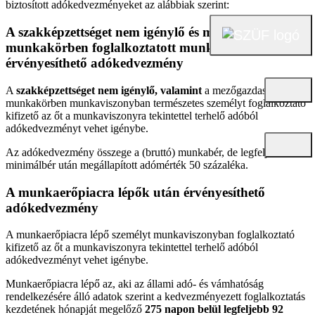
biztosított adókedvezményeket az alábbiak szerint:
A szakképzettséget nem igénylő és mezőgazdasági
munkakörben foglalkoztatott munkavállalók után
érvényesíthető adókedvezmény
A
szakképzettséget nem igénylő, valamint
a mezőgazdasági
munkakörben munkaviszonyban természetes személyt foglalkoztató
kifizető az őt a munkaviszonyra tekintettel terhelő adóból
adókedvezményt vehet igénybe.
Az adókedvezmény összege a (bruttó) munkabér, de legfeljebb a
minimálbér után megállapított adómérték 50 százaléka.
A munkaerőpiacra lépők után érvényesíthető
adókedvezmény
A munkaerőpiacra lépő személyt munkaviszonyban foglalkoztató
kifizető az őt a munkaviszonyra tekintettel terhelő adóból
adókedvezményt vehet igénybe.
Munkaerőpiacra lépő az, aki az állami adó- és vámhatóság
rendelkezésére álló adatok szerint a kedvezményezett foglalkoztatás
kezdetének hónapját megelőző
275 napon belül legfeljebb 92