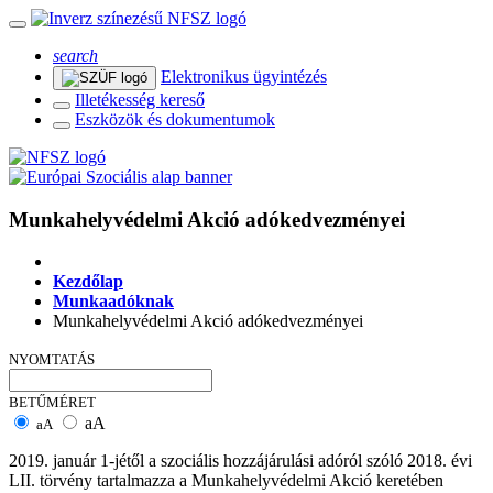
search
Elektronikus ügyintézés
Illetékesség kereső
Eszközök és dokumentumok
Munkahelyvédelmi Akció adókedvezményei
Kezdőlap
Munkaadóknak
Munkahelyvédelmi Akció adókedvezményei
NYOMTATÁS
BETŰMÉRET
aA
aA
2019. január 1-jétől a szociális hozzájárulási adóról szóló 2018. évi
LII. törvény tartalmazza a Munkahelyvédelmi Akció keretében