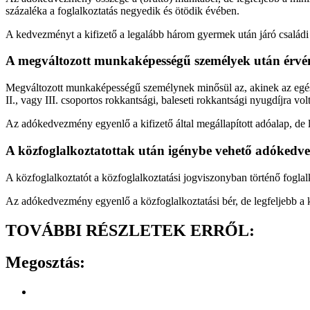
százaléka a foglalkoztatás negyedik és ötödik évében.
A kedvezményt a kifizető a legalább három gyermek után járó családi p
A megváltozott munkaképességű személyek után érvé
Megváltozott munkaképességű személynek minősül az, akinek az egészs
II., vagy III. csoportos rokkantsági, baleseti rokkantsági nyugdíjra vol
Az adókedvezmény egyenlő a kifizető által megállapított adóalap, de
A közfoglalkoztatottak után igénybe vehető adóked
A közfoglalkoztatót a közfoglalkoztatási jogviszonyban történő fogla
Az adókedvezmény egyenlő a közfoglalkoztatási bér, de legfeljebb a k
TOVÁBBI RÉSZLETEK ERRŐL:
Megosztás: