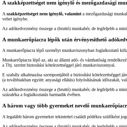
A szakképzettséget nem igénylő és mezőgazdasági mu
A
szakképzettséget nem igénylő, valamint
a mezőgazdasági munkakör
vehet igénybe.
Az adókedvezmény összege a (bruttó) munkabér, de legfeljebb a mini
A munkaerőpiacra lépők után érvényesíthető adóke
A munkaerőpiacra lépő személyt munkaviszonyban foglalkoztató kifiz
Munkaerőpiacra lépő az, aki az állami adó- és vámhatóság rendelkezé
a Tbj. szerint biztosítási kötelezettséggel járó munkaviszonnyal.
E szabály alkalmazása szempontjából a biztosítási kötelezettséggel 
(a továbbiakban együtt: anyasági ellátás) folyósításának időszakát, va
Az adókedvezmény összege a (bruttó) munkabér, de legfeljebb a minimá
százaléka a foglalkoztatás harmadik évében.
A három vagy több gyermeket nevelő munkaerőpiacr
A legalább három gyermekre tekintettel családi pótlékra szülőként j
Az adókedvezmény összege a (bruttó) munkabér, de legfeljebb a minim