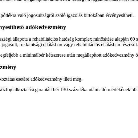
ótlékra való jogosultságról szóló igazolás birtokában érvényesítheti.
nyesíthető adókedvezmény
égi állapota a rehabilitációs hatóság komplex minősítése alapján 60 
t jogosult, rokkantsági ellátásban vagy rehabilitációs ellátásban részesül.
 legfeljebb a minimálbér kétszerese után megállapított adókedvezmény ö
vezmény
lkoztatás esetére adókedvezmény illeti meg.
özfoglalkoztatási garantált bér 130 százaléka utáni adó mértékének 50 