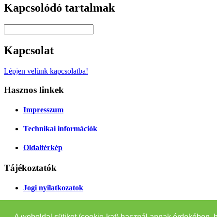
Kapcsolódó tartalmak
Kapcsolat
Lépjen velünk kapcsolatba!
Hasznos linkek
Impresszum
Technikai információk
Oldaltérkép
Tájékoztatók
Jogi nyilatkozatok
Adatvédelmi tájékoztató
A weboldal sütiket (cookie-kat) használ annak érdekében, 