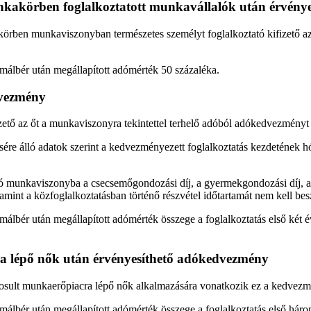
nkakörben foglalkoztatott munkavállalók után érvény
ben munkaviszonyban természetes személyt foglalkoztató kifizető az 
málbér után megállapított adómérték 50 százaléka.
dvezmény
ető az őt a munkaviszonyra tekintettel terhelő adóból adókedvezményt
sére álló adatok szerint a kedvezményezett foglalkoztatás kezdetének 
járó munkaviszonyba a csecsemőgondozási díj, a gyermekgondozási díj, 
lamint a közfoglalkoztatásban történő részvétel időtartamát nem kell bes
lbér után megállapított adómérték összege a foglalkoztatás első két é
a lépő nők után érvényesíthető adókedvezmény
ogosult munkaerőpiacra lépő nők alkalmazására vonatkozik ez a kedvezm
álbér után megállapított adómérték összege a foglalkoztatás első háro