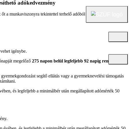
esíthető adókedvezmény
őt a munkaviszonyra tekintettel terhelő adóból adókedvezményt
 vehet igénybe.
hónapját megelőző
275 napon belül legfeljebb 92 napig rendelkezett
a gyermekgondozást segítő ellátás vagy a gyermeknevelési támogatás
zámítani.
vében, és legfeljebb a minimálbér után megállapított adómérték 50
ény.
m évében, és legfeljebb a minimálbér után megállapított adómérték 50