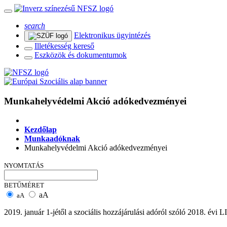
search
Elektronikus ügyintézés
Illetékesség kereső
Eszközök és dokumentumok
Munkahelyvédelmi Akció adókedvezményei
Kezdőlap
Munkaadóknak
Munkahelyvédelmi Akció adókedvezményei
NYOMTATÁS
BETŰMÉRET
aA
aA
2019. január 1-jétől a szociális hozzájárulási adóról szóló 2018. évi