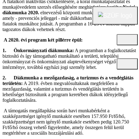
A fiatalkori inaktivitás csökkentésére, a korai munkatapasztalat és
munkajövedelem szerzés elősegítésére meghirdetésre került a
Nyári
diákmunka 2020.
elnevezésű központi munkaerőpiaci program,
amely - prevenciós jelleggel - már diákkorban elő kívánja segíteni a
fiatalok munkához jutását. A programban a 16-25 év közötti nappali
tagozatos diákok vehetnek részt.
A 2020. évi program két pillérre épül:
1. Önkormányzati diákmunka:
A programban a foglalkoztatást
biztosító és így támogatható munkáltató a területi, települési
önkormányzat és önkormányzati alaptevékenységet végző
intézménye, továbbá egyházi jogi személy lehet.
2. Diákmunka a mezőgazdaság, a turizmus és a vendéglátás
területén:
A 2019. évben megvalósultaknak megfelelően a
mezőgazdaság, valamint a turizmus és vendéglátás területén is
lehetőséget biztosítunk a program keretében diákok idényjellegű
foglalkoztatására.
A támogatás megállapítása során havi munkabérként a
szakképzettséget igénylő munkakör esetében 157.950 Ft/fő/hó,
szakképzettséget nem igénylő munkakör esetében pedig 120.750
Ft/fő/hó összeg vehető figyelembe, amely összegen felül kerül
megtérítésre a szociális hozzájárulási adó.