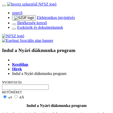
search
Elektronikus ügyintézés
Illetékesség kereső
Eszközök és dokumentumok
Indul a Nyári diákmunka program
Kezdőlap
Hírek
Indul a Nyári diákmunka program
NYOMTATÁS
BETŰMÉRET
aA
aA
Indul a Nyári diákmunka program