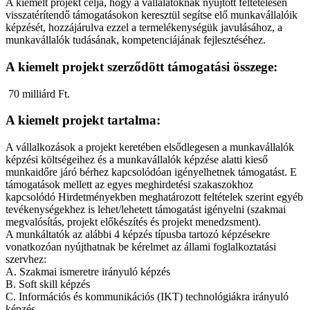
A kiemelt projekt célja, hogy a vállalatoknak nyújtott feltételesen
visszatérítendő támogatásokon keresztül segítse elő munkavállalóik
képzését, hozzájárulva ezzel a termelékenységük javulásához, a
munkavállalók tudásának, kompetenciájának fejlesztéséhez.
A kiemelt projekt szerződött támogatási összege:
70 milliárd Ft.
A kiemelt projekt tartalma:
A vállalkozások a projekt keretében elsődlegesen a munkavállalók
képzési költségeihez és a munkavállalók képzése alatti kieső
munkaidőre járó bérhez kapcsolódóan igényelhetnek támogatást. E
támogatások mellett az egyes meghirdetési szakaszokhoz
kapcsolódó Hirdetményekben meghatározott feltételek szerint egyéb
tevékenységekhez is lehet/lehetett támogatást igényelni (szakmai
megvalósítás, projekt előkészítés és projekt menedzsment).
A munkáltatók az alábbi 4 képzés típusba tartozó képzésekre
vonatkozóan nyújthatnak be kérelmet az állami foglalkoztatási
szervhez:
A. Szakmai ismeretre irányuló képzés
B. Soft skill képzés
C. Információs és kommunikációs (IKT) technológiákra irányuló
képzés