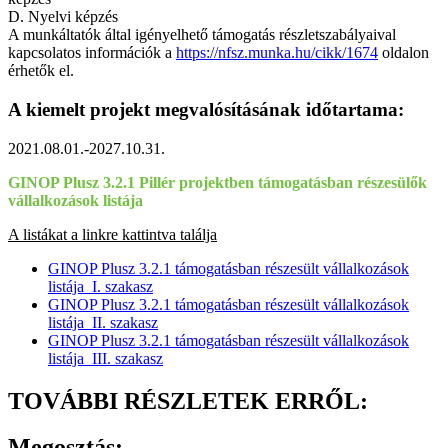
D. Nyelvi képzés
A munkáltatók által igényelhető támogatás részletszabályaival
kapcsolatos információk a
https://nfsz.munka.hu/cikk/1674
oldalon
érhetők el.
A kiemelt projekt megvalósításának időtartama:
2021.08.01.-2027.10.31.
GINOP Plusz 3.2.1 Pillér projektben támogatásban részesülők
vállalkozások listája
A listákat a linkre kattintva találja
GINOP Plusz 3.2.1 támogatásban részesült vállalkozások
listája_I. szakasz
GINOP Plusz 3.2.1 támogatásban részesült vállalkozások
listája_II. szakasz
GINOP Plusz 3.2.1 támogatásban részesült vállalkozások
listája_III. szakasz
TOVÁBBI RÉSZLETEK ERRŐL:
Megosztás: