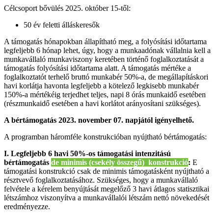
Célcsoport bővülés 2025. október 15-től:
50 év feletti álláskeresők
A támogatás hónapokban állapítható meg, a folyósítási időtartama
legfeljebb 6 hónap lehet, úgy, hogy a munkaadónak vállalnia kell a
munkavállaló munkaviszony keretében történő foglalkoztatását a
támogatás folyósítási időtartama alatt. A támogatás mértéke a
foglalkoztatót terhelő bruttó munkabér 50%-a, de megállapításkori
havi korlátja havonta legfeljebb a kötelező legkisebb munkabér
150%-a mértékéig terjedhet teljes, napi 8 órás munkaidő esetében
(részmunkaidő esetében a havi korlátot arányosítani szükséges).
A bértámogatás 2023. november 07. napjától igényelhető.
A programban háromféle konstrukcióban nyújtható bértámogatás:
I. Legfeljebb 6 havi 50%-os támogatási intenzitású
bértámogatás
de minimis (csekély összegű) konstrukció
:
E
támogatási konstrukció csak de minimis támogatásként nyújtható a
résztvevő foglalkoztatásához. Szükséges, hogy a munkavállaló
felvétele a kérelem benyújtását megelőző 3 havi átlagos statisztikai
létszámhoz viszonyítva a munkavállalói létszám nettó növekedését
eredményezze.