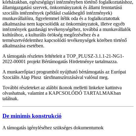
kórházakban, egészségügyi intézményben történő foglalkoztatáshoz,
államigazgatási szervek, önkormányzatok és állami fenntartású
szociális intézmények (például családsegítő intézmények)
munkavállalóira, figyelemmel ítélik oda és a foglalkoztatottak
alkalmazása nem kapcsolódik az önkormányzatok, illetve egyéb
intézmények gazdasági tevékenységéhez, továbbá a munkavállalók
kultúrához, a kulturális örökség megőrzéséhez és a
természetvédelemhez kapcsolódó tevékenységek körében történő
alkalmazása esetében.
A támogatás részletes feltételeit a TOP_PLUSZ-3.1.1-21-NG1-
2022-00001 projekt Bértámogatás Hirdetménye tartalmazza.
A munkaerőpiaci programból nyújtható bértámogatás az Európai
Szociális Alap Plusz társfinanszírozásával valósul meg.
További részleteket az alábbi ikonok melletti linkekre kattintva
olvashatnak, valamint a KAPCSOLÓDÓ TARTALMAKban
találnak.
De minimis konstrukció
A támogatás igényléséhez szükséges dokumentumok