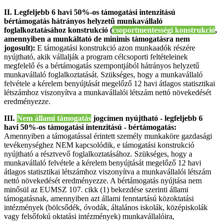
II. Legfeljebb 6 havi 50%-os támogatási intenzitású
bértámogatás hátrányos helyzetű munkavállaló
foglalkoztatásához konstrukció (
csoportmentességi konstrukció
,
amennyiben a munkáltató de minimis támogatásra nem
jogosult):
E támogatási konstrukció azon munkaadók részére
nyújtható, akik vállalják a program célcsoporti feltételeinek
megfelelő és a bértámogatás szempontjából hátrányos helyzetű
munkavállaló foglalkoztatását. Szükséges, hogy a munkavállaló
felvétele a kérelem benyújtását megelőző 12 havi átlagos statisztikai
létszámhoz viszonyítva a munkavállalói létszám nettó növekedését
eredményezze.
III.
Nem állami támogatás
jogcímen nyújtható - legfeljebb 6
havi 50%-os támogatási intenzitású - bértámogatás:
Amennyiben a támogatással érintett személy munkaköre gazdasági
tevékenységhez NEM kapcsolódik, e támogatási konstrukció
nyújtható a résztvevő foglalkoztatásához. Szükséges, hogy a
munkavállaló felvétele a kérelem benyújtását megelőző 12 havi
átlagos statisztikai létszámhoz viszonyítva a munkavállalói létszám
nettó növekedését eredményezze. A bértámogatás nyújtása nem
minősül az EUMSZ 107. cikk (1) bekezdése szerinti állami
támogatásnak, amennyiben azt állami fenntartású közoktatási
intézmények (bölcsődék, óvodák, általános iskolák, középiskolák
vagy felsőfokú oktatási intézmények) munkavállalóira,