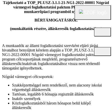
Tájékoztató
a TOP_PLUSZ-3.1.1-21-NG1-2022-00001 Nógrád
vármegyei foglalkoztatási paktum Plusz elnevezésű
munkaerőpiaci programból nyújtható
BÉRTÁMOGATÁSRÓL
(munkáltatók részére, álláskeresők foglalkoztatásához)
A munkaadók az állami foglalkoztatási szervként eljáró járási
hivatalhoz benyújtott kérelem alapján a TOP_PLUSZ-3.1.1-21-
NG1-2022-00001 Nógrád vármegyei foglalkoztatási paktum Plusz
program célcsoportjának megfelelő, programrésztvevő
álláskeresők/inaktívak foglalkoztatásához vissza nem térítendő
támogatást igényelhetnek.
Nógrád vármegyei célcsoportok:
Szakképzettséggel nem rendelkező, nem alacsony iskolai
végzettségű álláskeresők
Tartósan, legalább 6 hónapja regisztrált álláskeresők
Inaktív személyek
Közfoglalkoztatásból három hónapon belül kilépő
álláskeresők