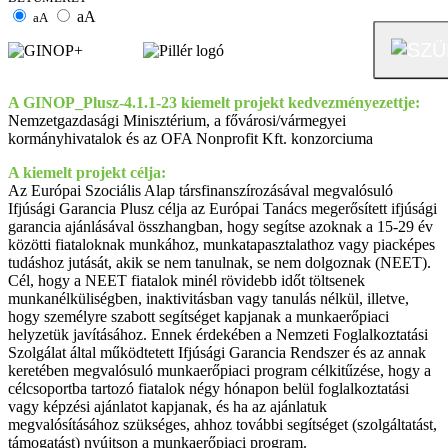
aA
aA
A GINOP_Plusz-4.1.1-23 kiemelt projekt kedvezményezettje:
Nemzetgazdasági Minisztérium, a fővárosi/vármegyei
kormányhivatalok és az OFA Nonprofit Kft. konzorciuma
A kiemelt projekt célja:
Az Európai Szociális Alap társfinanszírozásával megvalósuló
Ifjúsági Garancia Plusz célja az Európai Tanács megerősített ifjúsági
garancia ajánlásával összhangban, hogy segítse azoknak a 15-29 év
közötti fiataloknak munkához, munkatapasztalathoz vagy piacképes
tudáshoz jutását, akik se nem tanulnak, se nem dolgoznak (NEET).
Cél, hogy a NEET fiatalok minél rövidebb időt töltsenek
munkanélküliségben, inaktivitásban vagy tanulás nélkül, illetve,
hogy személyre szabott segítséget kapjanak a munkaerőpiaci
helyzetük javításához. Ennek érdekében a Nemzeti Foglalkoztatási
Szolgálat által működtetett Ifjúsági Garancia Rendszer és az annak
keretében megvalósuló munkaerőpiaci program célkitűzése, hogy a
célcsoportba tartozó fiatalok négy hónapon belül foglalkoztatási
vagy képzési ajánlatot kapjanak, és ha az ajánlatuk
megvalósításához szükséges, ahhoz további segítséget (szolgáltatást,
támogatást) nyújtson a munkaerőpiaci program.