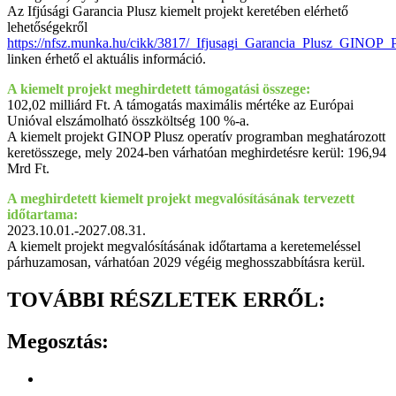
Az Ifjúsági Garancia Plusz kiemelt projekt keretében elérhető
lehetőségekről
https://nfsz.munka.hu/cikk/3817/_Ifjusagi_Garancia_Plusz_GINOP_
linken érhető el aktuális információ.
A kiemelt projekt meghirdetett támogatási összege:
102,02 milliárd Ft. A támogatás maximális mértéke az Európai
Unióval elszámolható összköltség 100 %-a.
A kiemelt projekt GINOP Plusz operatív programban meghatározott
keretösszege, mely 2024-ben várhatóan meghirdetésre kerül: 196,94
Mrd Ft.
A meghirdetett kiemelt projekt megvalósításának tervezett
időtartama:
2023.10.01.-2027.08.31.
A kiemelt projekt megvalósításának időtartama a keretemeléssel
párhuzamosan, várhatóan 2029 végéig meghosszabbításra kerül.
TOVÁBBI RÉSZLETEK ERRŐL:
Megosztás: