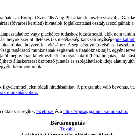
atóak - az Európai Szociális Alap Plusz társfinanszírozásával, a Gazda
árási (fővárosi kerületi) hivatalok foglalkoztatási osztályai szolgálnak a
pasztalathoz vagy piacképes tudáshoz jutását segíti, akik nem tanulna
i helyük szerint illetékes (az illetékesség kapcsán segítséget
ide kattin
kaerőpiaci helyzetük javításához. A segítségnyújtás első szakaszában f
júsági tanácsadó munkatársak segítenek a fiataloknak saját, egyéni terve
apjától megnyílóan kérelmezhető támogatásokról (bértámogatás, lakhatási
tó álláskeresést ösztönző juttatás és szolgáltatások ideje alatt nyújthat
s egyéb dokumentumok.
ék figyelemmel jelen oldali híradásainkat. A programba való bevonás,
ainak munkatársaihoz.
 oldalak is segítik:
facebook
és a
https://ifjusagigarancia.munka.hu/.
Bértámogatás
Tovább
Lakhatási támogatás álláskeresőknek