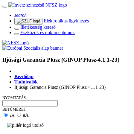
search
Elektronikus ügyintézés
Illetékesség kereső
Eszközök és dokumentumok
Ifjúsági Garancia Plusz (GINOP Plusz-4.1.1-23)
Kezdőlap
Tudnivalók
Ifjúsági Garancia Plusz (GINOP Plusz-4.1.1-23)
NYOMTATÁS
BETŰMÉRET
aA
aA