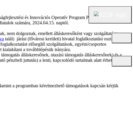
ságfejlesztési és Innovációs Operatív Program Plusz keretében valósul
 fiatalok számára, 2024.04.15. naptól.
k, nem dolgoznak, emellett álláskeresőként vagy szolgáltatást
tva
talál) járási (fővárosi kerületi) hivatal foglalkoztatási osztályán.
oglalkoztatást elősegítő szolgáltatások, egyéni/csoportos
t kialakítani a továbblépésük irányára.
 támogatás álláskeresőnek, utazási támogatás álláskeresőnek) és a
ó pénzbeli juttatás) a lenti, kapcsolódó tartalmak alatt érhetők el a
 valamint a programban kérelmezhető támogatások kapcsán kérjük