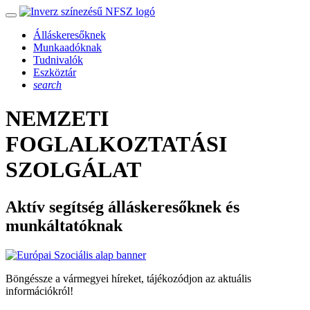
Álláskeresőknek
Munkaadóknak
Tudnivalók
Eszköztár
search
NEMZETI
FOGLALKOZTATÁSI
SZOLGÁLAT
Aktív segítség álláskeresőknek és
munkáltatóknak
Böngéssze a vármegyei híreket, tájékozódjon az aktuális
információkról!