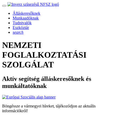
Álláskeresőknek
Munkaadóknak
Tudnivalók
Eszköztár
search
NEMZETI
FOGLALKOZTATÁSI
SZOLGÁLAT
Aktív segítség álláskeresőknek és
munkáltatóknak
Böngéssze a vármegyei híreket, tájékozódjon az aktuális
információkról!