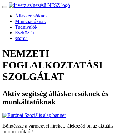
Álláskeresőknek
Munkaadóknak
Tudnivalók
Eszköztár
search
NEMZETI
FOGLALKOZTATÁSI
SZOLGÁLAT
Aktív segítség álláskeresőknek és
munkáltatóknak
Böngéssze a vármegyei híreket, tájékozódjon az aktuális
információkról!