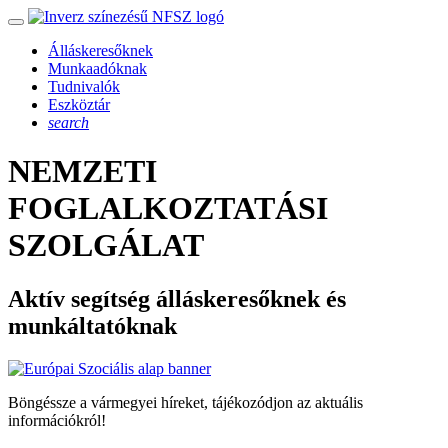
Álláskeresőknek
Munkaadóknak
Tudnivalók
Eszköztár
search
NEMZETI
FOGLALKOZTATÁSI
SZOLGÁLAT
Aktív segítség álláskeresőknek és
munkáltatóknak
Böngéssze a vármegyei híreket, tájékozódjon az aktuális
információkról!