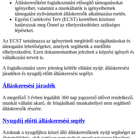
Álláskeresőként foglalkoztatást elősegítő támogatásokat
igényelhet, valamint a munkáltatók is igényelhetnek
támogatást nyilvántartott álláskeresők alkalmazása esetén.
Egyéni Cselekvési Terv (ECST) keretében közösen
határozzuk meg Önnel az elhelyezkedéshez szükséges
lépéseket.
Az ECST tartalmazza az igényeinek megfelelő szolgáltatásokat és
támogatási lehetőségeket, amelyek segíthetik a mielőbbi
elhelyezkedést. Ezen dokumentumban jelezheti a képzési igényét és
vállalkozási terveit is.
A foglalkoztatási szerv jelenleg kétféle ellátást nyújt: álláskeresési
járadékot és nyugdíj előtti álláskeresési segélyt.
Álláskeresési járadék
A megelőző 3 évben legalább 360 nap jogszerző idővel rendelkező,
munkát vállalni akaró, de felajánlható munkahellyel nem segíthető
álláskeresők részére.
Nyugdíj előtti álláskeresési segély
Azoknak a nyugdíjhoz közel álló álláskeresőknek nyújt segítséget az
életvitelükhöz, akik tartósan nem tudnak munkaviszonyt létesíteni.