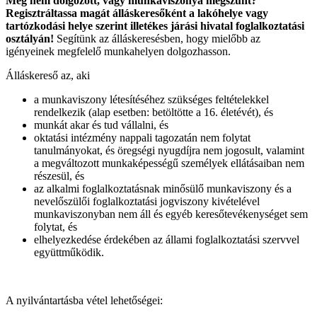
Még nem dolgozott, vagy munkaviszonya megszűnt?
Regisztráltassa magát álláskeresőként a lakóhelye vagy
tartózkodási helye szerint illetékes járási hivatal foglalkoztatási
osztályán!
Segítünk az álláskeresésben, hogy mielőbb az
igényeinek megfelelő munkahelyen dolgozhasson.
Álláskereső az, aki
a munkaviszony létesítéséhez szükséges feltételekkel
rendelkezik (alap esetben: betöltötte a 16. életévét), és
munkát akar és tud vállalni, és
oktatási intézmény nappali tagozatán nem folytat
tanulmányokat, és öregségi nyugdíjra nem jogosult, valamint
a megváltozott munkaképességű személyek ellátásaiban nem
részesül, és
az alkalmi foglalkoztatásnak minősülő munkaviszony és a
nevelőszülői foglalkoztatási jogviszony kivételével
munkaviszonyban nem áll és egyéb keresőtevékenységet sem
folytat, és
elhelyezkedése érdekében az állami foglalkoztatási szervvel
együttműködik.
A nyilvántartásba vétel lehetőségei: