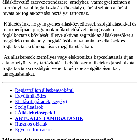
állásközvetítő szervezetrendszere, amelyhez vármegyei szinten a
kormányhivatal foglalkoztatási főosztálya, járási szinten a járási
hivatalok foglalkoztatási osztályai tartoznak.
Küldetésünk, hogy ingyenes állásközvetítéssel, szolgáltatásokkal és
munkaerőpiaci programok működtetésével támogassuk a
foglalkoztatás bővítését, illetve aktívan segítsük az álláskeresőket a
megfelelő munkahely megtalálásában, valamint az ellátások és
foglalkoztatási támogatások megállapításában.
Az álláskeresők személyes vagy elektronikus kapcsolattartás útján,
a lakóhelyük vagy tartózkodási helyük szerint illetékes járási hivatal
foglalkoztatási osztályán vehetik igénybe szolgáltatásainkat,
támogatásainkat.
Regisztráljon álláskeresőként!
Együttműködés
Ellátások (járadék, segély)
Szolgáltatások
! Álláslehetőségek !
AKTUÁLIS TÁMOGATÁSOK
Hasznos oldalak
Egyéb információk