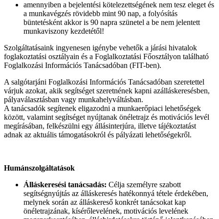
amennyiben a bejelentési kötelezettségének nem tesz eleget és
a munkavégzés rövidebb mint 90 nap, a folyósítás
büntetésként akkor is 90 napra szünetel a be nem jelentett
munkaviszony kezdetétől!
Szolgáltatásaink ingyenesen igénybe vehetők a járási hivatalok
foglakoztatási osztályain és a Foglalkoztatási Főosztályon található
Foglalkozási Információs Tanácsadóban (FIT-ben).
A salgótarjáni Foglalkozási Információs Tanácsadóban szeretettel
várjuk azokat, akik segítséget szeretnének kapni azálláskeresésben,
pályaválasztásban vagy munkahelyváltásban.
A tanácsadók segítenek eligazodni a munkaerőpiaci lehetőségek
között, valamint segítséget nyújtanak önéletrajz és motivációs levél
megírásában, felkészülni egy állásinterjúra, illetve tájékoztatást
adnak az aktuális támogatásokról és pályázati lehetőségekről.
Humánszolgáltatások
Álláskeresési tanácsadás:
Célja személyre szabott
segítségnyújtás az álláskeresés hatékonnyá tétele érdekében,
melynek során az álláskereső konkrét tanácsokat kap
önéletrajzának, kísérőlevelének, motivációs levelének