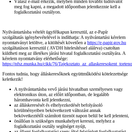
Válasz e-mail érkezik, melyben minden további tudnivalót
meg fog kapni, a megadott időpontban jelentkeznie kell a
foglalkoztatási osztályon.
Nyilvántartásba vételét ügyfélkapun keresztül, az e-Papír
szolgáltatás igénybevételével is indíthatja: A nyilvántartási kérelem
nyomtatványt letöltve, a kitöltését követően a
https://e-papir.gov.hu
szolgáltatáson keresztül ( AVDH hitelesítéssel aláírva) csatoltan
küldheti meg az illetékes járási hivatal foglalkoztatási osztályára. A
kérelem nyomtatvány elérhetősége:
https://nfsz.munka.hu/cikk/76/Tajekoztato_az_allaskeresokent_torteno
Fontos tudnia, hogy álláskeresőknek együttműködési kötelezettsége
keletkezik!
A nyilvántartásba vevő járási hivatalban személyesen vagy
elektronikus úton, az előírt időpontban, de legalább
háromhavonta kell jelentkezni,
az álláskeresését és elhelyezkedését befolyásoló
körülményeiben bekövetkezett változást annak
bekövetkeztétől számított tizenöt napon belül be kell jelenteni,
önállóan is szükséges munkahelyet keresni, melyhez a
foglalkoztatási osztály segítséget nyújt,
az állami foglalkoztatási szerv által felajánlott foglalkoztatást