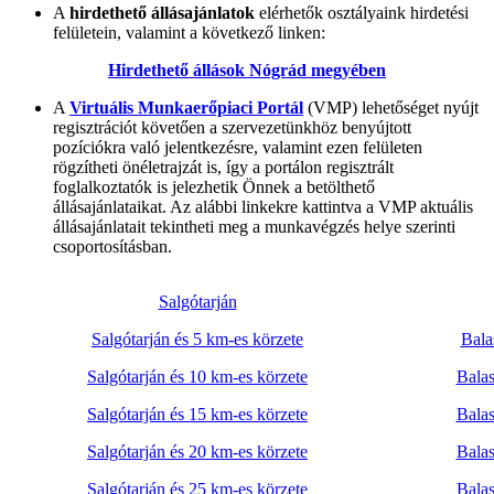
A
hirdethető állásajánlatok
elérhetők osztályaink hirdetési
felületein, valamint a következő linken:
Hirdethető állások Nógrád megyében
A
Virtuális Munkaerőpiaci Portál
(VMP) lehetőséget nyújt
regisztrációt követően a szervezetünkhöz benyújtott
pozíciókra való jelentkezésre, valamint ezen felületen
rögzítheti önéletrajzát is, így a portálon regisztrált
foglalkoztatók is jelezhetik Önnek a betölthető
állásajánlataikat. Az alábbi linkekre kattintva a VMP aktuális
állásajánlatait tekintheti meg a munkavégzés helye szerinti
csoportosításban.
Salgótarján
Salgótarján és 5 km-es körzete
Bala
Salgótarján és 10 km-es körzete
Balas
Salgótarján és 15 km-es körzete
Balas
Salgótarján és 20 km-es körzete
Balas
Salgótarján és 25 km-es körzete
Balas