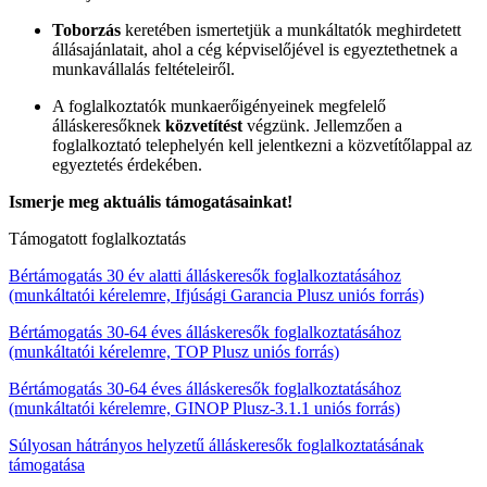
Toborzás
keretében ismertetjük a munkáltatók meghirdetett
állásajánlatait, ahol a cég képviselőjével is egyeztethetnek a
munkavállalás feltételeiről.
A foglalkoztatók munkaerőigényeinek megfelelő
álláskeresőknek
közvetítést
végzünk. Jellemzően a
foglalkoztató telephelyén kell jelentkezni a közvetítőlappal az
egyeztetés érdekében.
Ismerje meg aktuális támogatásainkat!
Támogatott foglalkoztatás
Bértámogatás 30 év alatti álláskeresők foglalkoztatásához
(munkáltatói kérelemre, Ifjúsági Garancia Plusz uniós forrás)
Bértámogatás 30-64 éves álláskeresők foglalkoztatásához
(munkáltatói kérelemre, TOP Plusz uniós forrás)
Bértámogatás 30-64 éves álláskeresők foglalkoztatásához
(munkáltatói kérelemre, GINOP Plusz-3.1.1 uniós forrás)
Súlyosan hátrányos helyzetű álláskeresők foglalkoztatásának
támogatása