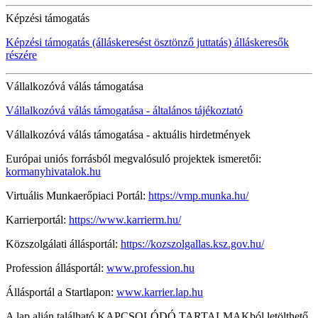
Képzési támogatás
Képzési támogatás (álláskeresést ösztönző juttatás) álláskeresők
részére
Vállalkozóvá válás támogatása
Vállalkozóvá válás támogatása - általános tájékoztató
Vállalkozóvá válás támogatása - aktuális hirdetmények
Európai uniós forrásból megvalósuló projektek ismeretői:
kormanyhivatalok.hu
Virtuális Munkaerőpiaci Portál:
https://vmp.munka.hu/
Karrierportál:
https://www.karrierm.hu/
Közszolgálati állásportál:
https://kozszolgallas.ksz.gov.hu/
Profession állásportál:
www.profession.hu
Állásportál a Startlapon:
www.karrier.lap.hu
A lap alján található KAPCSOLÓDÓ TARTALMAKból letölthető