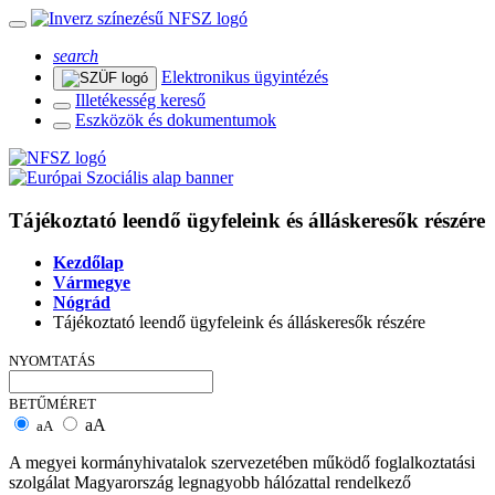
search
Elektronikus ügyintézés
Illetékesség kereső
Eszközök és dokumentumok
Tájékoztató leendő ügyfeleink és álláskeresők részére
Kezdőlap
Vármegye
Nógrád
Tájékoztató leendő ügyfeleink és álláskeresők részére
NYOMTATÁS
BETŰMÉRET
aA
aA
A megyei kormányhivatalok szervezetében működő foglalkoztatási
szolgálat Magyarország legnagyobb hálózattal rendelkező