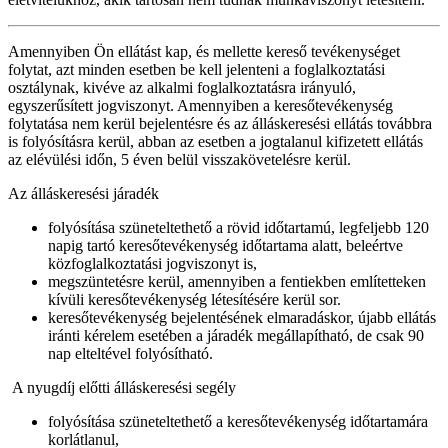
Amennyiben Ön ellátást kap, és mellette kereső tevékenységet
folytat, azt minden esetben be kell jelenteni a foglalkoztatási
osztálynak, kivéve az alkalmi foglalkoztatásra irányuló,
egyszerűsített jogviszonyt. Amennyiben a keresőtevékenység
folytatása nem kerül bejelentésre és az álláskeresési ellátás továbbra
is folyósításra kerül, abban az esetben a jogtalanul kifizetett ellátás
az elévülési időn, 5 éven belül visszakövetelésre kerül.
Az álláskeresési járadék
folyósítása szüneteltethető a rövid időtartamú, legfeljebb 120
napig tartó keresőtevékenység időtartama alatt, beleértve
közfoglalkoztatási jogviszonyt is,
megszüntetésre kerül, amennyiben a fentiekben említetteken
kívüli keresőtevékenység létesítésére kerül sor.
keresőtevékenység bejelentésének elmaradáskor, újabb ellátás
iránti kérelem esetében a járadék megállapítható, de csak 90
nap elteltével folyósítható.
A nyugdíj előtti álláskeresési segély
folyósítása szüneteltethető a keresőtevékenység időtartamára
korlátlanul,