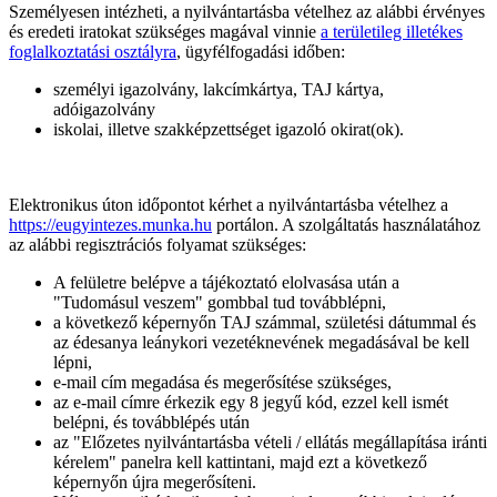
Személyesen intézheti, a nyilvántartásba vételhez az alábbi érvényes
és eredeti iratokat szükséges magával vinnie
a területileg illetékes
foglalkoztatási osztályra
, ügyfélfogadási időben:
személyi igazolvány, lakcímkártya, TAJ kártya,
adóigazolvány
iskolai, illetve szakképzettséget igazoló okirat(ok).
Elektronikus úton időpontot kérhet a nyilvántartásba vételhez a
https://eugyintezes.munka.hu
portálon. A szolgáltatás használatához
az alábbi regisztrációs folyamat szükséges:
A felületre belépve a tájékoztató elolvasása után a
"Tudomásul veszem" gombbal tud továbblépni,
a következő képernyőn TAJ számmal, születési dátummal és
az édesanya leánykori vezetéknevének megadásával be kell
lépni,
e-mail cím megadása és megerősítése szükséges,
az e-mail címre érkezik egy 8 jegyű kód, ezzel kell ismét
belépni, és továbblépés után
az "Előzetes nyilvántartásba vételi / ellátás megállapítása iránti
kérelem" panelra kell kattintani, majd ezt a következő
képernyőn újra megerősíteni.