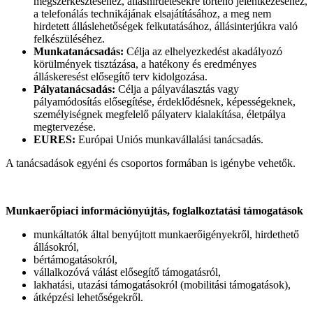
megszerkesztéséhez, álláshirdetésekre történő jelentkezéséhez,
a telefonálás technikájának elsajátításához, a meg nem
hirdetett álláslehetőségek felkutatásához, állásinterjúkra való
felkészüléséhez.
Munkatanácsadás:
Célja az elhelyezkedést akadályozó
körülmények tisztázása, a hatékony és eredményes
álláskeresést elősegítő terv kidolgozása.
Pályatanácsadás:
Célja a pályaválasztás vagy
pályamódosítás elősegítése, érdeklődésnek, képességeknek,
személyiségnek megfelelő pályaterv kialakítása, életpálya
megtervezése.
EURES:
Európai Uniós munkavállalási tanácsadás.
A tanácsadások egyéni és csoportos formában is igénybe vehetők.
Munkaerőpiaci információnyújtás, foglalkoztatási támogatások
munkáltatók által benyújtott munkaerőigényekről, hirdethető
állásokról,
bértámogatásokról,
vállalkozóvá válást elősegítő támogatásról,
lakhatási, utazási támogatásokról (mobilitási támogatások),
átképzési lehetőségekről.