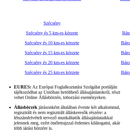
Szécsény
Szécsény és 5 km-es körzete
Báto
Szécsény és 10 km-es körzete
Báto
Szécsény és 15 km-es körzete
Báto
Szécsény és 20 km-es körzete
Báto
Szécsény és 25 km-es körzete
Báto
EURES:
Az Európai Foglalkoztatási Szolgálat portálján
tájékozódhat az Unióban betölthető állásajánlatokról, részt
vehet Online Állásbörzén, toborzási eseményeken.
Állásbörzék
járásonként általában évente két alkalommal,
regisztrált és nem regisztrált álláskeresők részére: a
létszámfelvételt tervező munkáltatók állásajánlataikkal
jelennek meg, ezért önéletrajzzal érdemes kilátogatni, akár
több járási börzére is.