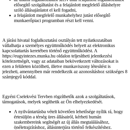
elősegítő szolgáltatást és a felajánlott megfelelő álláshelyre
szóló állásajánlatot el kell fogadni,
a felajánlott megfelelő munkahelyhez jutást elősegítő
munkaerőpiaci programban részt kell venni.
A járási hivatal foglalkoztatási osztályán tett nyilatkozatában
vállalhatja a személyes együttműködés helyett az elektronikus
kapcsolattartás keretében történő együttműködést. A
https://eugyintezes.munka.hu oldalon teljesítheti jelentkezési
kötelezettségét, vagy az adataiban bekövetkezett változásokat is
ezen a felületen közölheti, illetve munkaviszony létesítést is
jelezheti, amennyiben már rendelkezik az azonosításhoz szükséges 8
számjegyű kóddal.
Egyéni Cselekvési Tervben rögzíthetők azok a szolgáltatások,
támogatások, melyek segíthetik az Ön elhelyezkedését.
A nyilvántartásba vételt követően lehetősége nyílik rá, hogy
értesüljön a térség üres állásairól, kérheti humán
szakembereink segítségét az új állás megtalálásához,
önéletrajzíráshoz, állásinterjúra történő felkészítéshez.